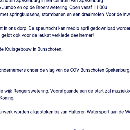
schoten Spakenburg in het centrum van Spakenburg
 de Jumbo en op de Broerswetering. Open vanaf 11.00u
 met springkussens, stormbanen en een draaimolen. Voor de inwe
t in ons dorp. De speurtocht kan medio april gedownload worde
t geldt ook voor de leukst verklede deelnemer!
Rode Kruisgebouw in Bunschoten.
ondernemers onder de vlag van de COV Bunschoten Spakenburg. N
 de wijk Rengerswetering. Voorafgaande aan de start zal muziekk
Koning.
urwerk worden afgestoken bij van Halteren Watersport aan de We