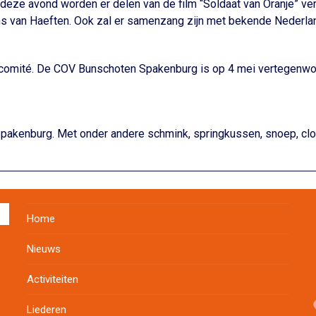
 deze avond worden er delen van de film “Soldaat van Oranje” ve
ns van Haeften. Ook zal er samenzang zijn met bekende Nederlan
comité. De COV Bunschoten Spakenburg is op 4 mei vertegenwoor
pakenburg. Met onder andere schmink, springkussen, snoep, clo
Home
Nieuws
Activiteiten
Liederen