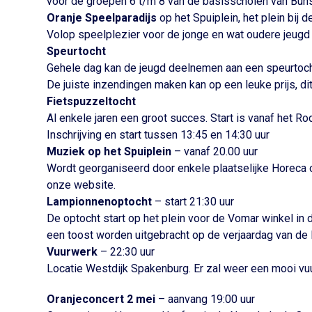
voor de groepen 6 t/m 8 van de basisscholen van Bun
Oranje Speelparadijs
op het Spuiplein, het plein bij
Volop speelplezier voor de jonge en wat oudere jeugd
Speurtocht
Gehele dag kan de jeugd deelnemen aan een speurtoch
De juiste inzendingen maken kan op een leuke prijs, di
Fietspuzzeltocht
Al enkele jaren een groot succes. Start is vanaf het 
Inschrijving en start tussen 13:45 en 14:30 uur
Muziek op het Spuiplein
– vanaf 20.00 uur
Wordt georganiseerd door enkele plaatselijke Horeca 
onze website.
Lampionnenoptocht
– start 21:30 uur
De optocht start op het plein voor de Vomar winkel in
een toost worden uitgebracht op de verjaardag van de 
Vuurwerk
– 22:30 uur
Locatie Westdijk Spakenburg. Er zal weer een mooi vu
Oranjeconcert 2 mei
– aanvang 19:00 uur