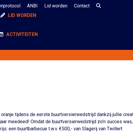
enprotocol
ANBI
Lid worden
Contact
LID WORDEN
ACTIVITEITEN
oranje tijdens de eerste buurtversierwedstrijd dankzij jullie crea
g jaar meedeed! Omdat de buurtversierwedstrijd zo’n succes was,
ijs: een buurtbarbecue t.w.v. €500,- van Slagerij van Twillert