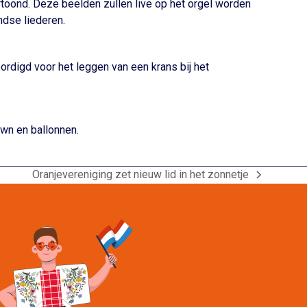
rtoond. Deze beelden zullen live op het orgel worden
dse liederen.
digd voor het leggen van een krans bij het
wn en ballonnen.
Oranjevereniging zet nieuw lid in het zonnetje
next
post: