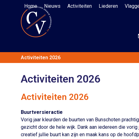
Skip
Home
Nieuws
Activiteiten
Liederen
Vlagg
to
content
Activiteiten 2026
Activiteiten 2026
Activiteiten 2026
Buurtversieractie
Vorig jaar kleurden de buurten van Bunschoten prachtig 
gezicht door de hele wijk. Dank aan iedereen die vori
creatief jullie buurt kan zijn en maak kans op de hoofdpr