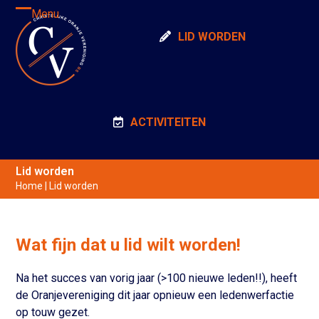
Skip
Menu
Open
Close
to
LID WORDEN
content
mobile
mobile
menu
menu
ACTIVITEITEN
Lid worden
Home
|
Lid worden
Wat fijn dat u lid wilt worden!
Na het succes van vorig jaar (>100 nieuwe leden!!), heeft
de Oranjevereniging dit jaar opnieuw een ledenwerfactie
op touw gezet.