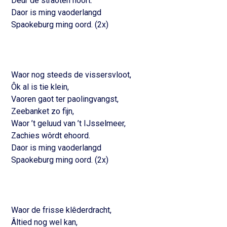
Dêur
de
straoten
hoort.
Daor
is
ming
vaoderlangd
Spaokeburg
ming
oord. (2x)
Waor
nog steeds de
vissersvloot,
Ôk
al is tie
klein,
Vaoren
gaot
ter
paolingvangst,
Zeebanket zo
fijn,
Waor
’t
geluud
van ’t
IJsselmeer,
Zachies
wôrdt
ehoord.
Daor
is
ming
vaoderlangd
Spaokeburg
ming
oord. (2x)
Waor
de frisse
klêderdracht,
Âltied
nog wel kan,