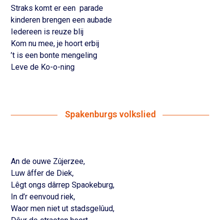
Straks komt er een parade
kinderen brengen een aubade
Iedereen is reuze blij
Kom nu mee, je hoort erbij
’t is een bonte mengeling
Leve de Ko-o-ning
Spakenburgs volkslied
An de ouwe
Zûjerzee,
Luw
âffer
de
Diek,
Lêgt
ongs
dârrep
Spaokeburg,
In d’r eenvoud
riek,
Waor
men niet ut
stadsgelûud,