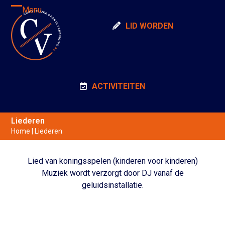
Skip
Menu
Open
Close
to
LID WORDEN
content
mobile
mobile
menu
menu
ACTIVITEITEN
Liederen
Home
|
Liederen
Lied van koningsspelen (kinderen voor kinderen)
Muziek wordt verzorgt door DJ vanaf de
geluidsinstallatie.