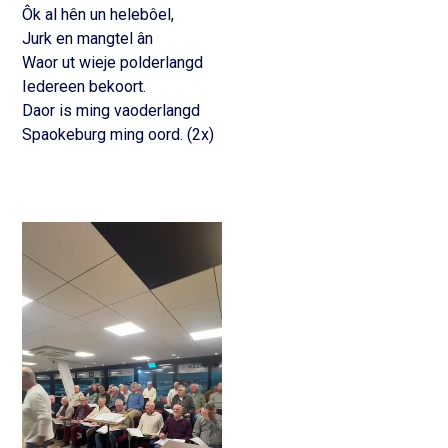
Ôk
al
hên
un
helebôel,
Jurk en
mangtel
ân
Waor
ut
wieje
polderlangd
Iedereen bekoort.
Daor
is
ming
vaoderlangd
Spaokeburg
ming
oord. (2x)