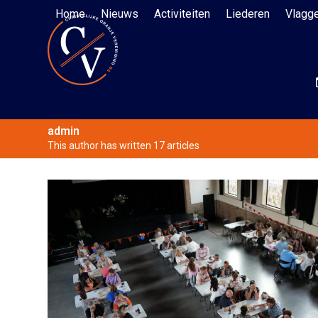
Skip
Home
Nieuws
Activiteiten
Liederen
Vlagg
to
content
admin
This author has written 17 articles