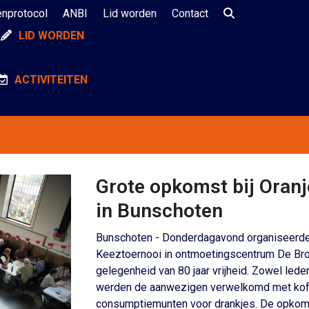
enprotocol
ANBI
Lid worden
Contact
LID WORDEN
ACTIVITEITEN
Grote opkomst bij Oranj
in Bunschoten
Bunschoten - Donderdagavond organiseerde 
Keeztoernooi in ontmoetingscentrum De Bron
gelegenheid van 80 jaar vrijheid. Zowel led
werden de aanwezigen verwelkomd met koffi
consumptiemunten voor drankjes. De opkoms