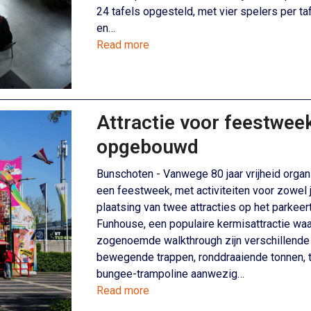
24 tafels opgesteld, met vier spelers per t
en…
Read more
Attractie voor feestwee
opgebouwd
Bunschoten - Vanwege 80 jaar vrijheid orga
een feestweek, met activiteiten voor zowel j
plaatsing van twee attracties op het parkee
Funhouse, een populaire kermisattractie wa
zogenoemde walkthrough zijn verschillende 
bewegende trappen, ronddraaiende tonnen, tr
bungee-trampoline aanwezig…
Read more