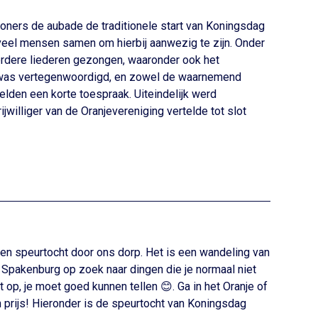
woners de aubade de traditionele start van Koningsdag
 veel mensen samen om hierbij aanwezig te zijn. Onder
rdere liederen gezongen, waaronder ook het
 was vertegenwoordigd, en zowel de waarnemend
lden een korte toespraak. Uiteindelijk werd
williger van de Oranjevereniging vertelde tot slot
n speurtocht door ons dorp. Het is een wandeling van
n Spakenburg op zoek naar dingen die je normaal niet
et op, je moet goed kunnen tellen 😊. Ga in het Oranje of
n prijs! Hieronder is de speurtocht van Koningsdag