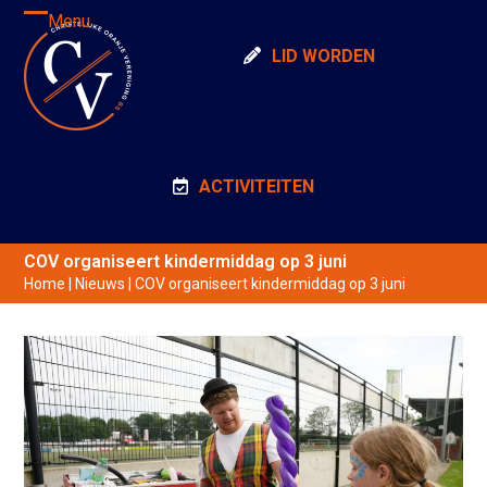
Skip
Menu
Open
Close
to
LID WORDEN
content
mobile
mobile
menu
menu
ACTIVITEITEN
COV organiseert kindermiddag op 3 juni
Home
|
Nieuws
|
COV organiseert kindermiddag op 3 juni